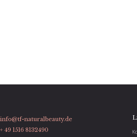
L
info@tf-naturalbeauty.de
+ 49 1516 8132490
K