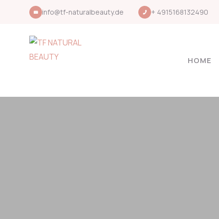
info@tf-naturalbeauty.de
+ 4915168132490
HOME